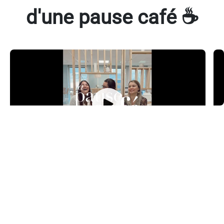
d'une pause café ☕​
Manon, Lise et Deirdre
K
Responsables Ressources Humaines
R