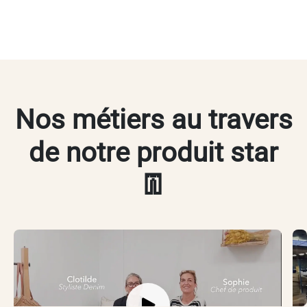
Nos métiers au travers
de notre produit star
👖​
L'envers du Jean - Ep.1
L
Je pense donc je crée !
V